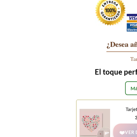
¿Desea añ
Ta
El toque per
Má
Tarje
VER 