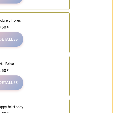
sobre y flores
3,50
€
DETALLES
eta Brisa
3,50
€
DETALLES
appy brirthday