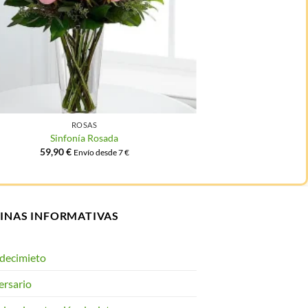
ROSAS
Sinfonía Rosada
Rosa
59,90
€
15,00
Envío desde 7 €
INAS INFORMATIVAS
decimieto
ersario