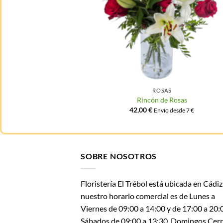
ROSAS
esíes
Rincón de Rosas
42,00
€
desde 7 €
Envío desde 7 €
SOBRE NOSOTROS
Floristería El Trébol está ubicada en Cádiz
nuestro horario comercial es de Lunes a
Viernes de 09:00 a 14:00 y de 17:00 a 20:
Sábados de 09:00 a 13:30. Domingos Cerr