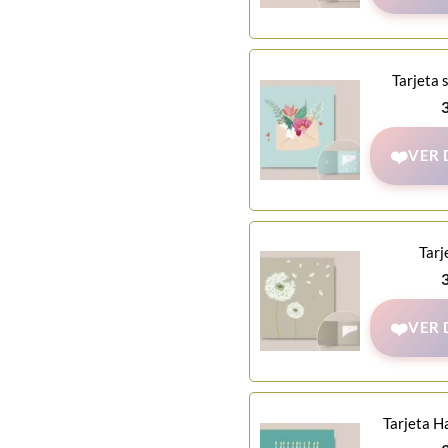
Tarjeta 
VER 
Tarj
VER 
Tarjeta H