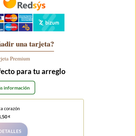
adir una tarjeta?
rjeta Premium
fecto para tu arreglo
s información
ta corazón
3,50
€
DETALLES