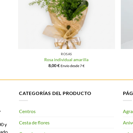
ROSAS
Rosa individual amarilla
8,00
€
Envío desde 7 €
CATEGORÍAS DEL PRODUCTO
PÁG
,
Centros
Agra
Cesta de flores
Aniv
00 y
ado.