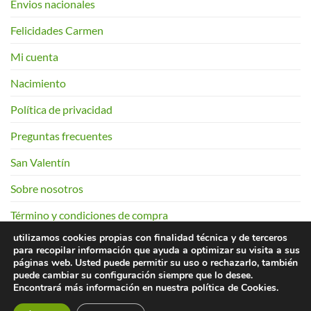
Envios nacionales
Felicidades Carmen
Mi cuenta
Nacimiento
Política de privacidad
Preguntas frecuentes
San Valentín
Sobre nosotros
Término y condiciones de compra
utilizamos cookies propias con finalidad técnica y de terceros
para recopilar información que ayuda a optimizar su visita a sus
páginas web. Usted puede permitir su uso o rechazarlo, también
956 28 65 07
puede cambiar su configuración siempre que lo desee.
Encontrará más información en nuestra política de Cookies.
Copyright 2026 ©
Floristería El trébol