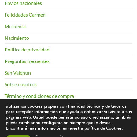
Envios nacionales
Felicidades Carmen
Mi cuenta
Nacimiento
Política de privacidad
Preguntas frecuentes
San Valentín
Sobre nosotros
Término y condiciones de compra
utilizamos cookies propias con finalidad técnica y de terceros
para recopilar información que ayuda a optimizar su visita a sus
páginas web. Usted puede permitir su uso o rechazarlo, también
956 28 65 07
puede cambiar su configuración siempre que lo desee.
Encontrará más información en nuestra política de Cookies.
Copyright 2026 ©
Floristería El trébol