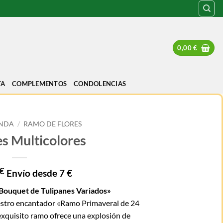
0,00
€
TA
COMPLEMENTOS
CONDOLENCIAS
ENDA
/
RAMO DE FLORES
es Multicolores
€
Envío desde 7 €
 Bouquet de Tulipanes Variados»
estro encantador «Ramo Primaveral de 24
exquisito ramo ofrece una explosión de