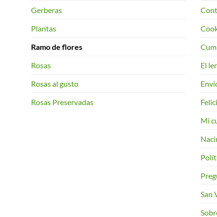
Gerberas
Cont
Plantas
Cook
Ramo de flores
Cum
Rosas
El le
Rosas al gusto
Envi
Rosas Preservadas
Feli
Mi c
Naci
Polít
Preg
San 
Sobr