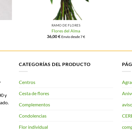
RAMO DE FLORES
Flores del Alma
36,00
€
Envío desde 7 €
CATEGORÍAS DEL PRODUCTO
PÁG
,
Centros
Agra
Cesta de flores
Aniv
00 y
ado.
Complementos
aviso
Condolencias
CER
Flor individual
comp