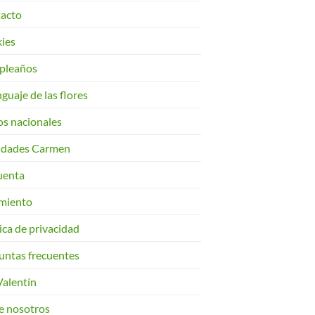
acto
ies
pleaños
nguaje de las flores
os nacionales
cidades Carmen
uenta
miento
ica de privacidad
untas frecuentes
Valentín
e nosotros