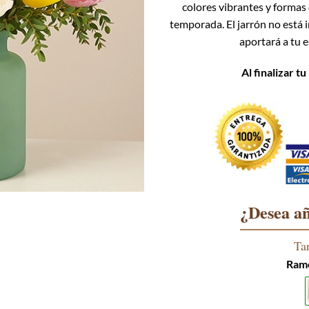
colores vibrantes y formas 
temporada. El jarrón no está in
aportará a tu 
Al finalizar t
¿Desea añ
Ta
Ramo