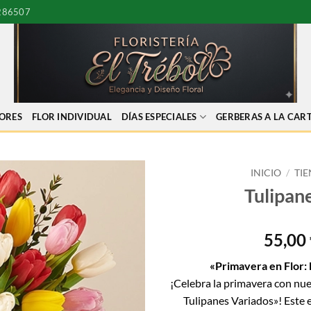
286507
LORES
FLOR INDIVIDUAL
DÍAS ESPECIALES
GERBERAS A LA CAR
INICIO
/
TI
Tulipan
55,00
«Primavera en Flor:
¡Celebra la primavera con nu
Tulipanes Variados»! Este 