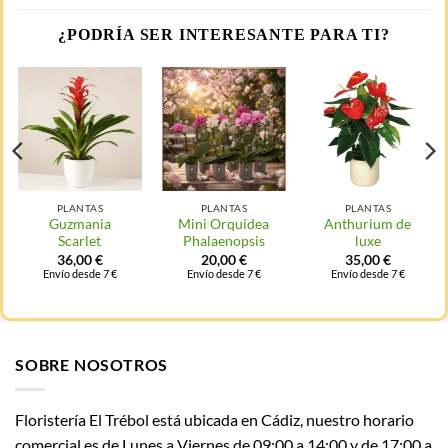
¿PODRÍA SER INTERESANTE PARA TI?
PLANTAS
PLANTAS
PLANTAS
Guzmania
Mini Orquídea
Anthurium de
Scarlet
Phalaenopsis
luxe
36,00
€
20,00
€
35,00
€
Envío desde 7 €
Envío desde 7 €
Envío desde 7 €
SOBRE NOSOTROS
Floristería El Trébol está ubicada en Cádiz, nuestro horario
comercial es de Lunes a Viernes de 09:00 a 14:00 y de 17:00 a